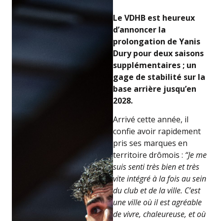
Le VDHB est heureux
d’annoncer la
prolongation de Yanis
Dury pour deux saisons
supplémentaires ; un
gage de stabilité sur la
base arrière jusqu’en
2028.
Arrivé cette année, il
confie avoir rapidement
pris ses marques en
territoire drômois :
“Je me
suis senti très bien et très
vite intégré à la fois au sein
du club et de la ville. C’est
une ville où il est agréable
de vivre, chaleureuse, et où