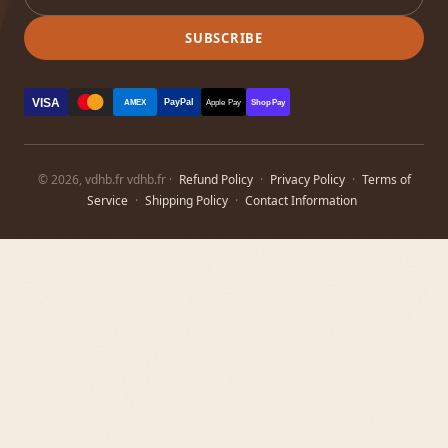
SUBSCRIBE
VISA
PayPal
AMEX
Apple Pay
Shop Pay
© 2026, vdhb.fr vdhb.fr ·
Refund Policy
·
Privacy Policy
·
Terms of
Service
·
Shipping Policy
·
Contact Information