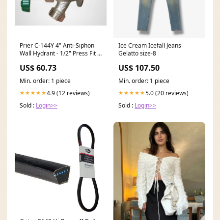
Prier C-144Y 4" Anti-Siphon
Ice Cream Icefall Jeans
Wall Hydrant - 1/2" Press Fit -
Gelatto size-8
Diamond - C-144Y04 Large
US$ 60.73
US$ 107.50
Capacity
Min. order: 1 piece
Min. order: 1 piece
4.9 (12 reviews)
5.0 (20 reviews)
★★★★★
★★★★★
Sold :
Login>>
Sold :
Login>>