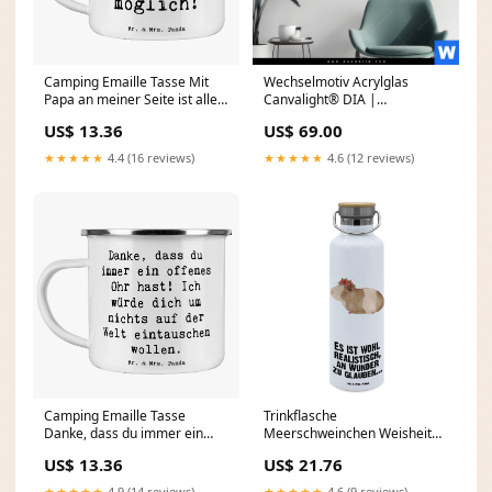
Camping Emaille Tasse Mit
Wechselmotiv Acrylglas
Papa an meiner Seite ist alles
Canvalight® DIA |
möglich! skia-prod-forbidden
Pusteblume No. 4 |
US$ 13.36
US$ 69.00
Querformat Größe in cm:120
x 90
★★★★★
4.4 (16 reviews)
★★★★★
4.6 (12 reviews)
Camping Emaille Tasse
Trinkflasche
Danke, dass du immer ein
Meerschweinchen Weisheit
offenes Ohr hast! Ich würde
Motiv:mit Spruch
US$ 13.36
US$ 21.76
dich um nichts auf der Welt
eintauschen wollen. Kfz-
★★★★★
4.9 (14 reviews)
★★★★★
4.6 (9 reviews)