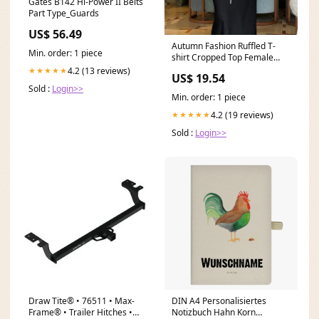
Gates B142 Hi-Power II Belts
Part Type_Guards
US$ 56.49
Autumn Fashion Ruffled T-
Min. order: 1 piece
shirt Cropped Top Female
Hollow Out Lace-Up
4.2 (13 reviews)
★★★★★
US$ 19.54
Patchwork Loose Outwear
Sold :
Login>>
White Women Bandage Tee
Min. order: 1 piece
Coat bulk_unarchived
4.2 (19 reviews)
★★★★★
Sold :
Login>>
Draw Tite® • 76511 • Max-
DIN A4 Personalisiertes
Frame® • Trailer Hitches •
Notizbuch Hahn Korn