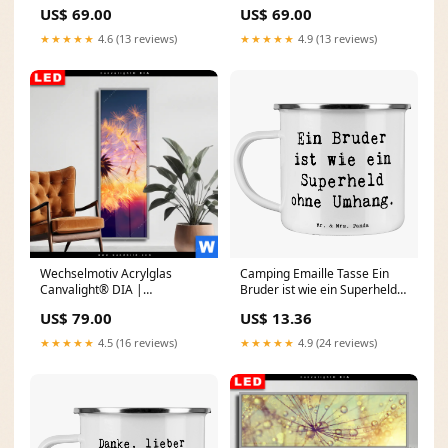
Pusteblume No. 7 |
Pusteblume No. 6 |
US$ 69.00
US$ 69.00
Hochformat Eingangsbereich
Hochformat Apfelsine
★★★★★
4.6 (13 reviews)
★★★★★
4.9 (13 reviews)
Wechselmotiv Acrylglas
Camping Emaille Tasse Ein
Canvalight® DIA |
Bruder ist wie ein Superheld
Pusteblume No. 5 | Schmal
ohne Umhang.
US$ 79.00
US$ 13.36
Größe in cm:80 x 145
Personalisierte Teetasse
★★★★★
4.5 (16 reviews)
★★★★★
4.9 (24 reviews)