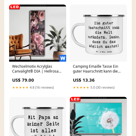
Wechselmotiv Acrylglas
Camping Emaille Tasse Ein
Canvalight® DIA | Hellrosa
guter Haarschnitt kann die
Blumen | Schmal Aras im
Welt verändern. Danke, dass
US$ 79.00
US$ 13.36
Dschungel
du das möglich machst!
Motiv:mit Spruch
★★★★★
4.8 (16 reviews)
★★★★★
5.0 (30 reviews)