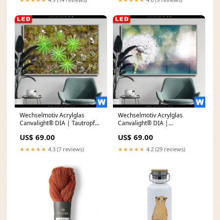
Mechatroniker aus
Leidenschaft
Wechselmotiv Acrylglas
Wechselmotiv Acrylglas
Canvalight® DIA | Tautropfen
Canvalight® DIA |
auf Moos | Querformat
Pusteblume No. 3 |
US$ 69.00
US$ 69.00
Größe in cm:100 x 50
Querformat Ornamente
★★★★★
4.3 (7 reviews)
★★★★★
4.2 (29 reviews)