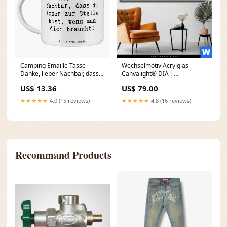
Camping Emaille Tasse
Wechselmotiv Acrylglas
Danke, lieber Nachbar, dass
Canvalight® DIA |
du immer zur Stelle bist, wenn
Pusteblume bei
US$ 13.36
US$ 79.00
man dich braucht! Motiv:mit
Sonnenuntergang |
Spruch
Panorama Größe in cm:125 x
★★★★★
4.0 (15 reviews)
★★★★★
4.8 (16 reviews)
70
Recommand Products