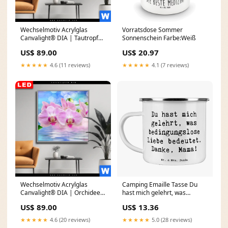
Wechselmotiv Acrylglas
Vorratsdose Sommer
Canvalight® DIA | Tautropfen
Sonnenschein Farbe:Weiß
auf Moos | Quadrat Größe in
US$ 89.00
US$ 20.97
cm:80 x 80
★★★★★
4.6 (11 reviews)
★★★★★
4.1 (7 reviews)
Wechselmotiv Acrylglas
Camping Emaille Tasse Du
Canvalight® DIA | Orchideen
hast mich gelehrt, was
Blüten | Quadrat Größe in
bedingungslose Liebe
US$ 89.00
US$ 13.36
cm:70 x 70
bedeutet. Danke, Mama!
Tierheilpraktiker mit Herz
★★★★★
4.6 (20 reviews)
★★★★★
5.0 (28 reviews)