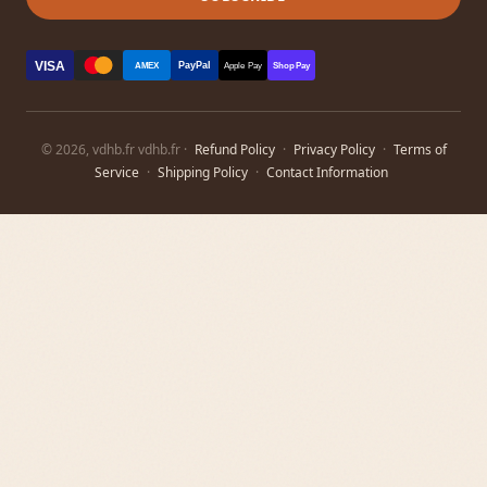
VISA
PayPal
AMEX
Apple Pay
Shop Pay
© 2026, vdhb.fr vdhb.fr ·
Refund Policy
·
Privacy Policy
·
Terms of
Service
·
Shipping Policy
·
Contact Information