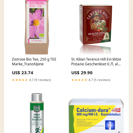
Zistrose Bio Tee, 250 g TEE
St. Kilian Terence Hill Ein klitze
Marke_TranzAlpine
Pistazie Geschenkset 0,7l, alc.
20 Vol.-% Whisky der Monats
US$ 23.74
US$ 29.90
★★★★★
4.7 (9 reviews)
★★★★★
4.7 (5 reviews)