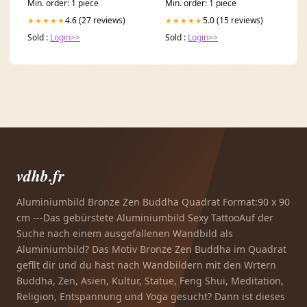
Min. order: 1 piece
Min. order: 1 piece
4.6 (27 reviews)
5.0 (15 reviews)
★★★★★
★★★★★
Sold :
Login>>
Sold :
Login>>
vdhb.fr
Aluminiumbild Bronze Zen Buddha Quadrat Format:90 x 90
cm ---Das gebürstete Aluminiumbild Sexy TattooAuf der
Suche nach einem ausgefallenen Wandbild als
Aluminiumbild? Das Motiv Bronze Zen Buddha im Quadrat
gefllt dir und du hast nach Wandbildern mit den Wrtern
Buddha, Zen, Asien, Kultur, Statue, Feng Shui, Meditation,
Religion, Entspannung und Yoga gesucht? Dann ist dieses