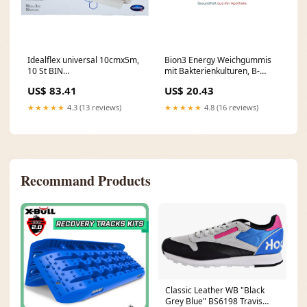
Idealflex universal 10cmx5m,
Bion3 Energy Weichgummis
10 St BIN
mit Bakterienkulturen, B-
Marke_CONCENTRIX
Vitaminen und Magnesium
US$ 83.41
US$ 20.43
mit Orangengeschmack, 60
St. Gummibären
★★★★★
4.3 (13 reviews)
★★★★★
4.8 (16 reviews)
Marke_Trachilid
Recommand Products
Classic Leather WB "Black
Grey Blue" BS6198 Travis