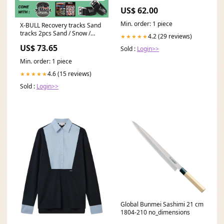
Scott
US$ 62.00
Min. order: 1 piece
X-BULL Recovery tracks Sand
tracks 2pcs Sand / Snow /
4.2 (29 reviews)
★★★★★
Mud 10T 4WD Gen 2.0 - blue
US$ 73.65
Sold :
Login>>
Commercial Others
Min. order: 1 piece
4.6 (15 reviews)
★★★★★
Sold :
Login>>
Global Bunmei Sashimi 21 cm
1804-210 no_dimensions