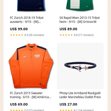
FC Zürich 2018-19 Trikot
SK Rapid Wien 2013-15 Trikot
auswärts - 9/10 - [M]
heim - 9/10 - [M] Grösse:M
PETROSYAN
US$ 99.00
US$ 89.00
★★★★★
4.3 (26 reviews)
★★★★★
4.8 (17 reviews)
FC Zürich 2015 Sweater
Phrep Lite Armband Roségold
training - 6/10 - [M] América
Leder Marineblau Outlet Preis
Mineiro
US$ 69.00
US$ 27.00
★★★★★
5.0 (23 reviews)
★★★★★
4.1 (14 reviews)