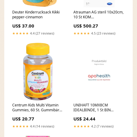
Deuter Kinderrucksack Kikki
Atrauman AG steril 10x20cm,
pepper-cinnamon
10 St KOM
Darreichungsform_Schaum
US$ 37.00
US$ 500.27
★★★★★
4.4 (27 reviews)
★★★★★
4.5 (23 reviews)
Centrum Kids Multi Vitamin
UNIHAFT 10MX8CM
Gummies, 60 St. Gummibären
IDEALBINDE, 1 St BIN
Packungsgröße_54 g
Marke_ONETOUCH
US$ 20.77
US$ 24.44
★★★★★
4.4 (14 reviews)
★★★★★
4.2 (7 reviews)