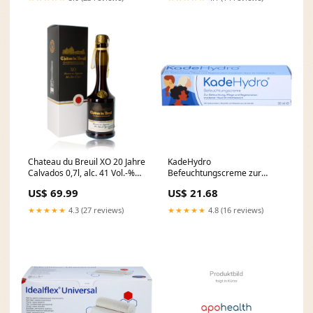
Chateau du Breuil XO 20 Jahre
KadeHydro
Calvados 0,7l, alc. 41 Vol.-%
Befeuchtungscreme zur
rum
Befeuchtung, Pflege und
US$ 69.99
US$ 21.68
Regeneration der Haut im
äußeren Intimbereich, 50 ml
★★★★★
4.3 (27 reviews)
★★★★★
4.8 (16 reviews)
Creme Hersteller_Panpharma
GmbH