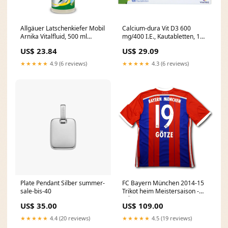
Allgäuer Latschenkiefer Mobil
Calcium-dura Vit D3 600
Arnika Vitalfluid, 500 ml
mg/400 I.E., Kautabletten, 120
Körperpflege Marke_Replens
St KTA Marke_Schneider
US$ 23.84
US$ 29.09
★★★★★
4.9 (6 reviews)
★★★★★
4.3 (6 reviews)
Plate Pendant Silber summer-
FC Bayern München 2014-15
sale-bis-40
Trikot heim Meistersaison -
GÖTZE #19 - 6/10 - [XL]
US$ 35.00
US$ 109.00
Bolton Wanderers
★★★★★
4.4 (20 reviews)
★★★★★
4.5 (19 reviews)