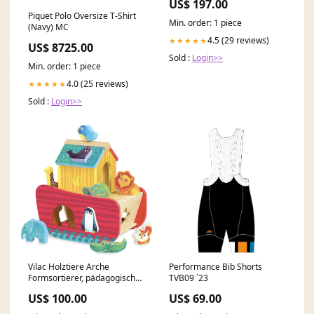
US$ 197.00
Piquet Polo Oversize T-Shirt
Min. order: 1 piece
(Navy) MC
4.5 (29 reviews)
★★★★★
US$ 8725.00
Sold :
Login>>
Min. order: 1 piece
4.0 (25 reviews)
★★★★★
Sold :
Login>>
Vilac Holztiere Arche
Performance Bib Shorts
Formsortierer, pädagogischer
TVB09 `23
Tier-Themen-Formsortierer
US$ 100.00
US$ 69.00
für Kinder, 21 x 21 x 1
tsTopseller